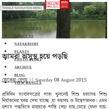
TOGGLE NAVIGATION
MENU
HOME
EVENTS/NEWS
ABOUT US
NAYAKRISHI
PLANTS
আমরা অসুস্থ হয়ে পড়ছি
PHOTO STORY
ARCHIVE
BLOG
রোকেয়া বেগম
|| Saturday 08 August 2015
VIEW BANGLA
প্রতিদিন সংবাদপত্রের পাতা খুললেই শিশু হত্যাসহ শিশু
নির্যাতনের খবর দেখা যাচ্ছে ,যা ভয়াবহ ও উদ্বেগজনক। এমন
নৃশংস পদ্ধতিতে মানুষকে শাস্তি দেয়া যায়,মেরে ফেলা যায়-