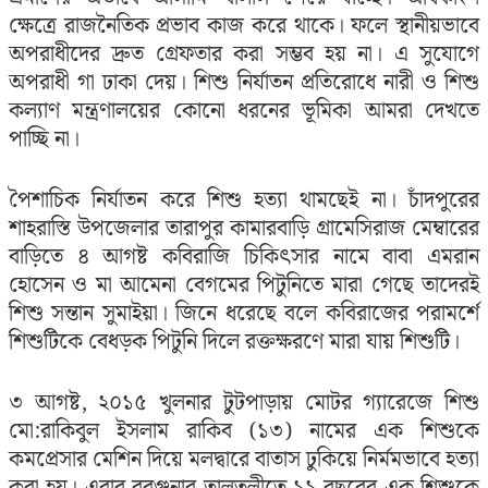
ক্ষেত্রে রাজনৈতিক প্রভাব কাজ করে থাকে। ফলে স্থানীয়ভাবে
অপরাধীদের দ্রুত গ্রেফতার করা সম্ভব হয় না। এ সুযোগে
অপরাধী গা ঢাকা দেয়। শিশু নির্যাতন প্রতিরোধে নারী ও শিশু
কল্যাণ মন্ত্রণালয়ের কোনো ধরনের ভূমিকা আমরা দেখতে
পাচ্ছি না।
পৈশাচিক নির্যাতন করে শিশু হত্যা থামছেই না। চাঁদপুরের
শাহরাস্তি উপজেলার তারাপুর কামারবাড়ি গ্রামেসিরাজ মেম্বারের
বাড়িতে ৪ আগষ্ট কবিরাজি চিকিৎসার নামে বাবা এমরান
হোসেন ও মা আমেনা বেগমের পিটুনিতে মারা গেছে তাদেরই
শিশু সন্তান সুমাইয়া। জিনে ধরেছে বলে কবিরাজের পরামর্শে
শিশুটিকে বেধড়ক পিটুনি দিলে রক্তক্ষরণে মারা যায় শিশুটি।
৩ আগষ্ট, ২০১৫ খুলনার টুটপাড়ায় মোটর গ্যারেজে শিশু
মো:রাকিবুল ইসলাম রাকিব (১৩) নামের এক শিশুকে
কমপ্রেসার মেশিন দিয়ে মলদ্বারে বাতাস ঢুকিয়ে নির্মমভাবে হত্যা
করা হয়। এবার বরগুনার তালতলীতে ১১ বছরের এক শিশুকে