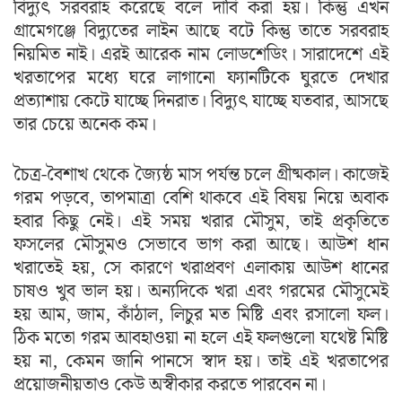
বিদ্যুৎ সরবরাহ করেছে বলে দাবি করা হয়। কিন্তু এখন
গ্রামেগঞ্জে বিদ্যুতের লাইন আছে বটে কিন্তু তাতে সরবরাহ
নিয়মিত নাই। এরই আরেক নাম লোডশেডিং। সারাদেশে এই
খরতাপের মধ্যে ঘরে লাগানো ফ্যানটিকে ঘুরতে দেখার
প্রত্যাশায় কেটে যাচ্ছে দিনরাত। বিদ্যুৎ যাচ্ছে যতবার, আসছে
তার চেয়ে অনেক কম।
চৈত্র-বৈশাখ থেকে জ্যৈষ্ঠ মাস পর্যন্ত চলে গ্রীষ্মকাল। কাজেই
গরম পড়বে, তাপমাত্রা বেশি থাকবে এই বিষয় নিয়ে অবাক
হবার কিছু নেই। এই সময় খরার মৌসুম, তাই প্রকৃতিতে
ফসলের মৌসুমও সেভাবে ভাগ করা আছে। আউশ ধান
খরাতেই হয়, সে কারণে খরাপ্রবণ এলাকায় আউশ ধানের
চাষও খুব ভাল হয়। অন্যদিকে খরা এবং গরমের মৌসুমেই
হয় আম, জাম, কাঁঠাল, লিচুর মত মিষ্টি এবং রসালো ফল।
ঠিক মতো গরম আবহাওয়া না হলে এই ফলগুলো যথেষ্ট মিষ্টি
হয় না, কেমন জানি পানসে স্বাদ হয়। তাই এই খরতাপের
প্রয়োজনীয়তাও কেউ অস্বীকার করতে পারবেন না।